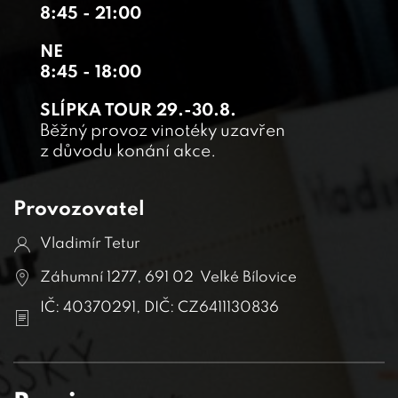
8:45 - 21:00
NE
8:45 - 18:00
SLÍPKA TOUR 29.-30.8.
Běžný provoz vinotéky uzavřen
z důvodu konání akce.
Provozovatel
Vladimír Tetur
Záhumní 1277, 691 02 Velké Bílovice
IČ: 40370291, DIČ: CZ6411130836