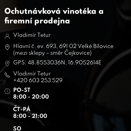
Ochutnávková vinotéka a
firemní prodejna
Vladimír Tetur
Hlavní č. ev. 693, 691 02 Velké Bílovice
(mezi sklepy – směr Čejkovice)
GPS: 48.8553036N, 16.9052614E
Vladimír Tetur
+420 603 253 529
PO-ST
8:00 - 20:00
ČT-PÁ
8:00 - 21:00
SO