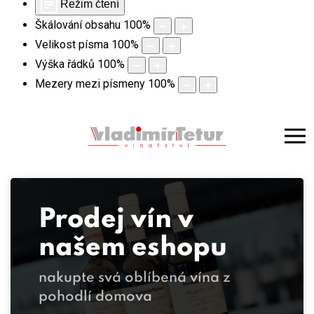
Režim čtení
Škálování obsahu
100
%
Velikost písma
100
%
Výška řádků
100
%
Mezery mezi písmeny
100
%
Prodej vín v
našem eshopu
nakupte svá oblíbená vína z
pohodlí domova