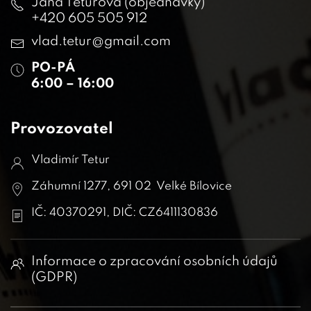
Jana Teturová (objednávky)
+420 605 505 912
vlad.tetur@gmail.com
PO-PÁ
6:00 – 16:00
Provozovatel
Vladimír Tetur
Záhumní 1277, 691 02 Velké Bílovice
IČ: 40370291, DIČ: CZ6411130836
Informace o zpracování osobních údajů
(GDPR)