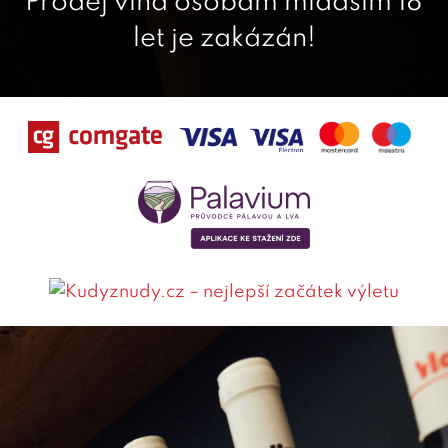
Prodej vína osobám mladším 18
let je zakázán!