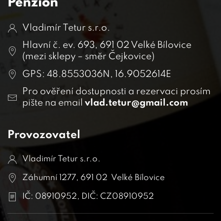
Penzion
Vladimír Tetur s.r.o.
Hlavní č. ev. 693, 691 02 Velké Bílovice
(mezi sklepy – směr Čejkovice)
GPS: 48.8553036N, 16.9052614E
Pro ověření dostupnosti a rezervaci prosím
pište na email
vlad.tetur@gmail.com
Provozovatel
Vladimír Tetur s.r.o.
Záhumní 1277, 691 02 Velké Bílovice
IČ: 08910952, DIČ: CZ08910952