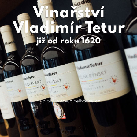
Vinařství
Vladimír Tetur
již od roku 1620
vytvořil
www.pixelhouse.cz