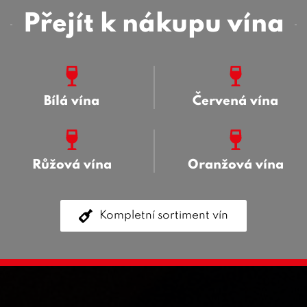
Přejít k nákupu vína
Bílá vína
Červená vína
Růžová vína
Oranžová vína
Kompletní sortiment vín