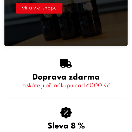
vína v e-shopu
Doprava zdarma
získáte ji při nákupu nad 6000 Kč
Sleva 8 %